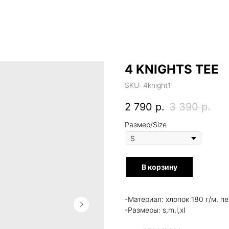
4 KNIGHTS TEE
SKU:
4knight1
2 790
р.
3 390
р.
Размер/Size
В корзину
-Материал: хлопок 180 г/м, 
-Размеры: s,m,l,xl