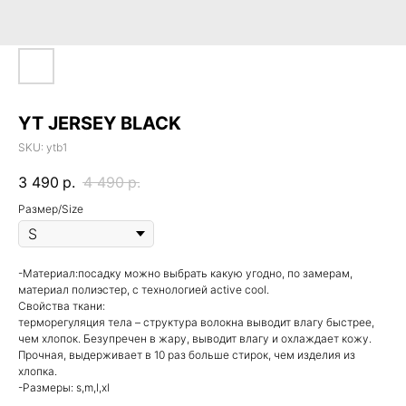
YT JERSEY BLACK
SKU:
ytb1
3 490
р.
4 490
р.
Размер/Size
-Материал:посадку можно выбрать какую угодно, по замерам,
материал полиэстер, с технологией active cool.
Свойства ткани:
терморегуляция тела – структура волокна выводит влагу быстрее,
чем хлопок. Безупречен в жару, выводит влагу и охлаждает кожу.
Прочная, выдерживает в 10 раз больше стирок, чем изделия из
хлопка.
-Размеры: s,m,l,xl